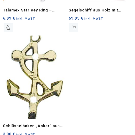
gewählt
gewählt
Talamex Star Key Ring –
Segelschiff aus Holz mit
werden
werden
Schwimmender
Stoffsegeln – Handgefertigtes
6,99
€
69,95
€
inkl. MWST
inkl. MWST
Schlüsselanhänger für
Modell
Dieses
Produkt
Wassersportler
weist
mehrere
Varianten
auf.
Die
Optionen
können
auf
der
Produktseite
gewählt
werden
Schlüsselhaken „Anker“ aus
Messing – Maritime
3,00
€
inkl. MWST