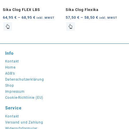
gewählt
gewählt
Sika Clog FLEX LBS
Sika Clog Flexika
werden
werden
Preisspanne:
Preisspanne:
64,95
€
–
68,95
€
57,50
€
–
58,50
€
inkl. MWST
inkl. MWST
64,95 €
57,50 €
Dieses
Dieses
bis
bis
Produkt
Produkt
68,95 €
58,50 €
weist
weist
mehrere
mehrere
Varianten
Varianten
Info
auf.
auf.
Die
Die
Kontakt
Optionen
Optionen
Home
können
können
AGB’s
auf
auf
Datenschutzerklärung
der
der
Shop
Produktseite
Produktseite
Impressum
gewählt
gewählt
Cookie-Richtlinie (EU)
werden
werden
Service
Kontakt
Versand und Zahlung
Widerrufsformular