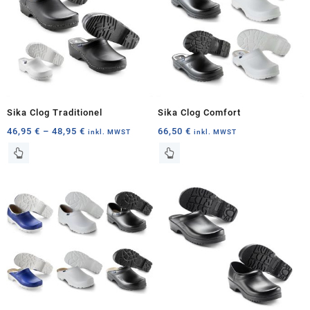
Sika Clog Traditionel
Sika Clog Comfort
Preisspanne:
46,95
€
–
48,95
€
66,50
€
inkl. MWST
inkl. MWST
46,95 €
Dieses
Dieses
bis
Produkt
Produkt
48,95 €
weist
weist
mehrere
mehrere
Varianten
Varianten
auf.
auf.
Die
Die
Optionen
Optionen
können
können
auf
auf
der
der
Produktseite
Produktseite