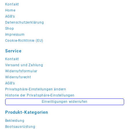
Die
Kontakt
Optionen
Home
können
AGB’s
auf
Datenschutzerklärung
der
Shop
Produktseite
Impressum
gewählt
Cookie-Richtlinie (EU)
werden
Service
Kontakt
Versand und Zahlung
Widerrufsformular
Widerrufsrecht
AGB’s
Privatsphäre-Einstellungen ändern
Historie der Privatsphäre-Einstellungen
Einwilligungen widerrufen
Produkt-Kategorien
Bekleidung
Bootsausrüstung