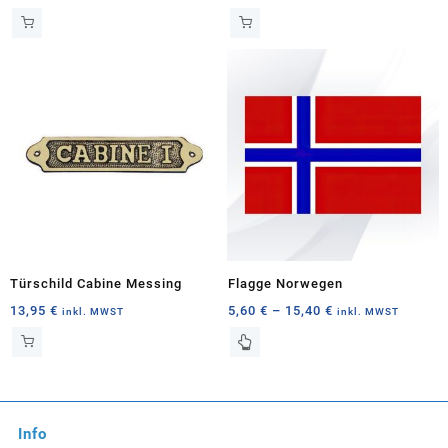
Türschild Cabine Messing
Flagge Norwegen
Preisspanne:
13,95
€
5,60
€
–
15,40
€
inkl. MWST
inkl. MWST
5,60 €
Dieses
bis
Produkt
15,40 €
weist
mehrere
Varianten
Info
auf.