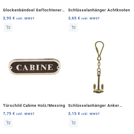
gewählt
gewählt
Glockenbändsel Geflochtener
Schlüsselanhänger Achtknoten
werden
werden
Strick
3,95
€
3,65
€
inkl. MWST
inkl. MWST
Türschild Cabine Holz/Messing
Schlüsselanhänger Anker
Messing
7,75
€
3,15
€
inkl. MWST
inkl. MWST