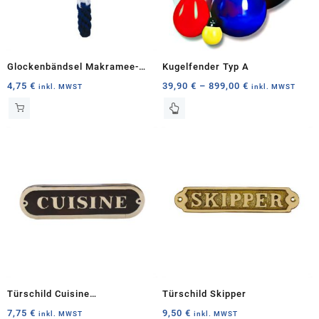
Glockenbändsel Makramee-
Kugelfender Typ A
Knoten
Preisspanne:
4,75
€
39,90
€
–
899,00
€
inkl. MWST
inkl. MWST
39,90 €
Dieses
bis
Produkt
899,00 €
weist
mehrere
Varianten
auf.
Die
Optionen
können
auf
der
Produktseite
gewählt
Türschild Cuisine
Türschild Skipper
werden
Holz/Messing
7,75
€
9,50
€
inkl. MWST
inkl. MWST